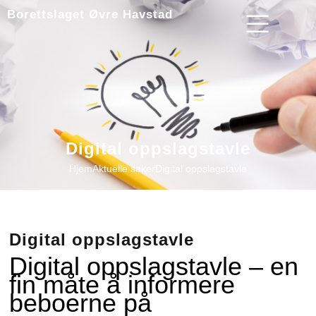
Borettslaget Øvre Havstad
Digital oppslagstavle
Hjem
Aktuelle saker
Digital oppslagstavle
Digital oppslagstavle
Digital oppslagstavle – en
fin måte å informere
beboerne på