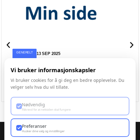
GENERELT
13 SEP 2025
Hvorfor benytte Min side?
Vi bruker informasjonskapsler
Av: Borettslaget Øvre Havstad
Vi bruker cookies for å gi deg en bedre opplevelse. Du
velger selv hva du vil tillate.
Nødvendig
Påkrevd for at nettsiden skal fungere
Preferanser
Husker dine valg og innstillinger