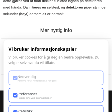
dette gjøres ved at man dekker til Elotec logoen på detektoren
med hånda. Da initieres en selvtest, og detektoren piper så i noen
sekunder (høyt) dersom alt er normalt.
Mer nyttig info
Vi bruker informasjonskapsler
Vi bruker cookies for å gi deg en bedre opplevelse. Du
Øvre Havstad Urban Dyrking
velger selv hva du vil tillate.
Nødvendig
Påkrevd for at nettsiden skal fungere
Preferanser
Husker dine valg og innstillinger
Statistikk