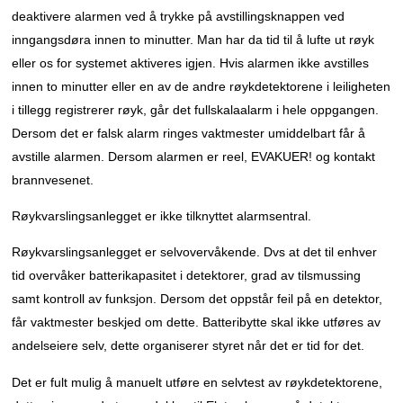
deaktivere alarmen ved å trykke på avstillingsknappen ved
inngangsdøra innen to minutter. Man har da tid til å lufte ut røyk
eller os for systemet aktiveres igjen. Hvis alarmen ikke avstilles
innen to minutter eller en av de andre røykdetektorene i leiligheten
i tillegg registrerer røyk, går det fullskalaalarm i hele oppgangen.
Dersom det er falsk alarm ringes vaktmester umiddelbart får å
avstille alarmen. Dersom alarmen er reel, EVAKUER! og kontakt
brannvesenet.
Røykvarslingsanlegget er ikke tilknyttet alarmsentral.
Røykvarslingsanlegget er selvovervåkende. Dvs at det til enhver
tid overvåker batterikapasitet i detektorer, grad av tilsmussing
samt kontroll av funksjon. Dersom det oppstår feil på en detektor,
får vaktmester beskjed om dette. Batteribytte skal ikke utføres av
andelseiere selv, dette organiserer styret når det er tid for det.
Det er fult mulig å manuelt utføre en selvtest av røykdetektorene,