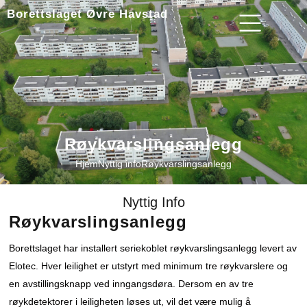
Borettslaget Øvre Havstad
Røykvarslingsanlegg
Hjem
Nyttig info
Røykvarslingsanlegg
Nyttig Info
Røykvarslingsanlegg
Borettslaget har installert seriekoblet røykvarslingsanlegg levert av
Elotec. Hver leilighet er utstyrt med minimum tre røykvarslere og
en avstillingsknapp ved inngangsdøra. Dersom en av tre
røykdetektorer i leiligheten løses ut, vil det være mulig å