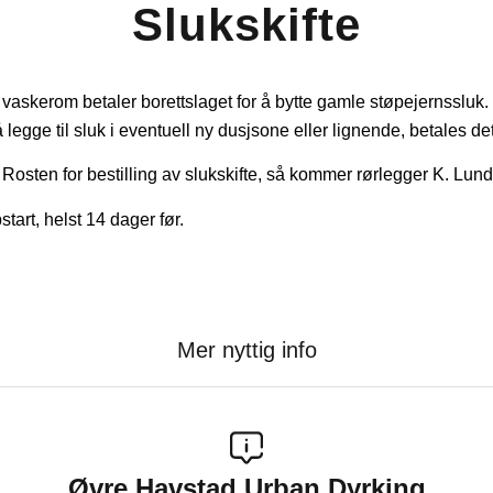
Slukskifte
 vaskerom betaler borettslaget for å bytte gamle støpejernssluk. 
 legge til sluk i eventuell ny dusjsone eller lignende, betales de
osten for bestilling av slukskifte, så kommer rørlegger K. Lund
start, helst 14 dager før.
Mer nyttig info
Øvre Havstad Urban Dyrking