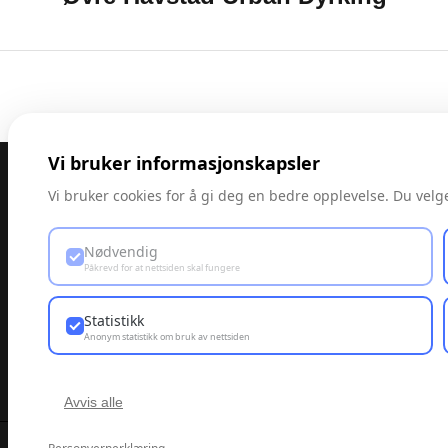
Vi bruker informasjonskapsler
Vi bruker cookies for å gi deg en bedre opplevelse. Du velger
Nødvendig
Påkrevd for at nettsiden skal fungere
Statistikk
Anonym statistikk om bruk av nettsiden
Avvis alle