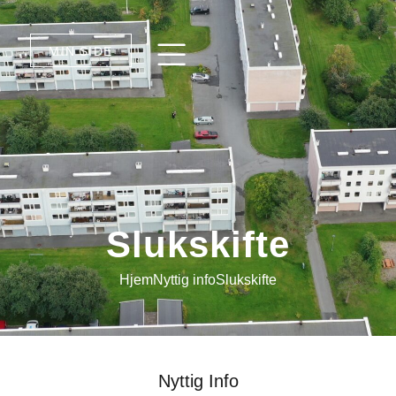
MIN SIDE
Slukskifte
Hjem
Nyttig info
Slukskifte
Nyttig Info