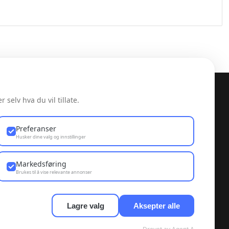
 selv hva du vil tillate.
Preferanser
Husker dine valg og innstillinger
Markedsføring
Brukes til å vise relevante annonser
Lagre valg
Aksepter alle