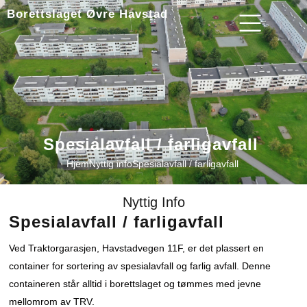
Borettslaget Øvre Havstad
Spesialavfall / farligavfall
Hjem
Nyttig info
Spesialavfall / farligavfall
Nyttig Info
Spesialavfall / farligavfall
Ved Traktorgarasjen, Havstadvegen 11F, er det plassert en
container for sortering av spesialavfall og farlig avfall. Denne
containeren står alltid i borettslaget og tømmes med jevne
mellomrom av TRV.